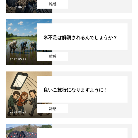
雑感
2025.06.05
商品紹介
PRODUCTS
製品紹介
米不足は解消されるんでしょうか？
長野土産
横浜土産
雑感
2025.05.27
LABORATORY
研究日報一覧
RECRUIT
採用情報
良いご旅行になりますように！
募集要項
雑感
2025.04.28
Q&A
採用エントリー