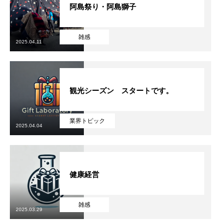
阿島祭り・阿島獅子
CONTACT
お問い合わせ
雑感
2025.04.11
プライバシーポリシー
新着情報
カレンダー
会社概要
お問い
観光シーズン スタートです。
業界トピック
2025.04.04
健康経営
雑感
2025.03.29