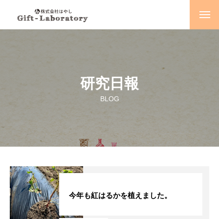
NEWS
新着情報
COMPANY
会社概要
研究日報
会社情報
BLOG
会社概要
会社沿革
回顧録
BUSINESS
事業内容
今年も紅はるかを植えました。
業務概要