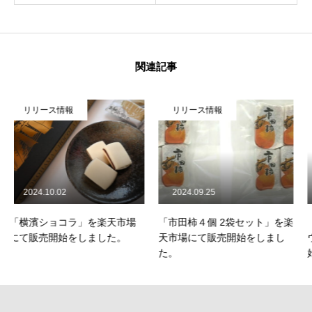
CONTACT
お問い合わせ
関連記事
プライバシーポリシー
新着情報
カレンダー
会社概要
お問い
リリース情報
リリース情報
2024.09.25
2024.09.22
天市場
「市田柿４個 2袋セット」を楽
「栗きんとんキャラメリ
た。
天市場にて販売開始をしまし
ウム」を楽天市場にて販
た。
始をしました。