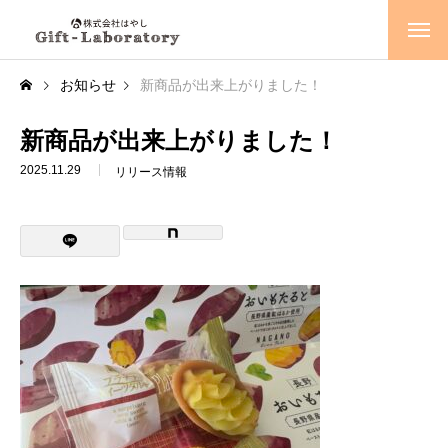
NEWS
お知らせ
新商品が出来上がりました！
新着情報
COMPANY
新商品が出来上がりました！
会社概要
2025.11.29
リリース情報
会社情報
会社概要
会社沿革
回顧録
BUSINESS
事業内容
業務概要