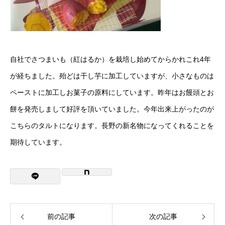
商品紹介
PRODUCTS
製品紹介
自社でさつまいも（紅はるか）を栽培し始めてからかれこれ4年
長野土産
が経ちました。殆どは干し芋に加工していますが、小さなものは
横浜土産
ペーストに加工しお菓子の原料にしています。昨年はお饅頭とお
餅を発売しまして好評を頂いていました。今年出来上がったのが
LABORATORY
研究日報一覧
こちらのタルトになります。長野の新名物になってくれることを
RECRUIT
期待しています。
採用情報
募集要項
Q&A
採用エントリー
前の記事
次の記事