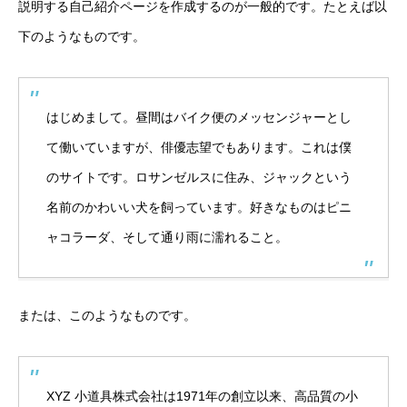
説明する自己紹介ページを作成するのが一般的です。たとえば以
商品紹介
下のようなものです。
PRODUCTS
製品紹介
はじめまして。昼間はバイク便のメッセンジャーとし
長野土産
て働いていますが、俳優志望でもあります。これは僕
横浜土産
のサイトです。ロサンゼルスに住み、ジャックという
名前のかわいい犬を飼っています。好きなものはピニ
LABORATORY
研究日報一覧
ャコラーダ、そして通り雨に濡れること。
RECRUIT
採用情報
募集要項
または、このようなものです。
Q&A
採用エントリー
XYZ 小道具株式会社は1971年の創立以来、高品質の小