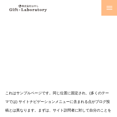
NEWS
新着情報
COMPANY
会社概要
会社情報
会社概要
会社沿革
回顧録
これはサンプルページです。同じ位置に固定され、(多くのテー
BUSINESS
事業内容
マでは) サイトナビゲーションメニューに含まれる点がブログ投
稿とは異なります。まずは、サイト訪問者に対して自分のことを
業務概要